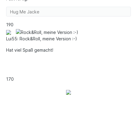
Hug Me Jacke
19
0
Lui55: Rock&Roll, meine Version :-)
Hat viel Spaß gemacht!
17
0