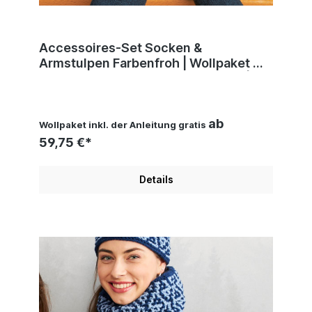
Accessoires-Set Socken &
Armstulpen Farbenfroh | Wollpaket mit
Merino Silk Socks Stretch, 4-fach |
Stricken | Veronika Hug, Woolly Hugs,
Christophorus Verlag
ab
Wollpaket inkl. der Anleitung gratis
59,75 €*
Details