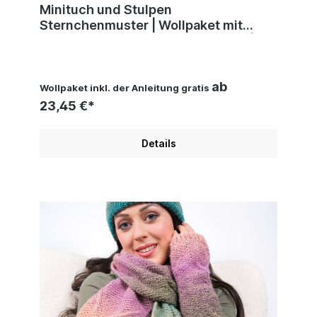
Minituch und Stulpen
Sternchenmuster | Wollpaket mit
Merino Silk Socks Stretch, 4-fach |
Stricken | Veronika Hug, Woolly Hugs,
Christophorus Verlag
ab
Wollpaket inkl. der Anleitung gratis
23,45 €*
Details