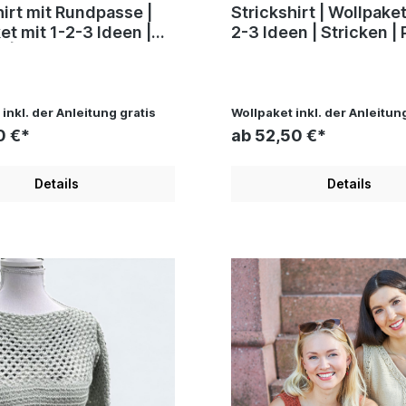
irt mit Rundpasse |
Strickshirt | Wollpaket mit 1-
t mit 1-2-3 Ideen |
2-3 Ideen | Stricken | Pro
 | Pro Lana, Silvia
Lana, Silvia Jäger, An
Andel Konrad
Konrad
inkl. der Anleitung gratis
Wollpaket inkl. der Anleitun
0 €*
ab 52,50 €*
Details
Details