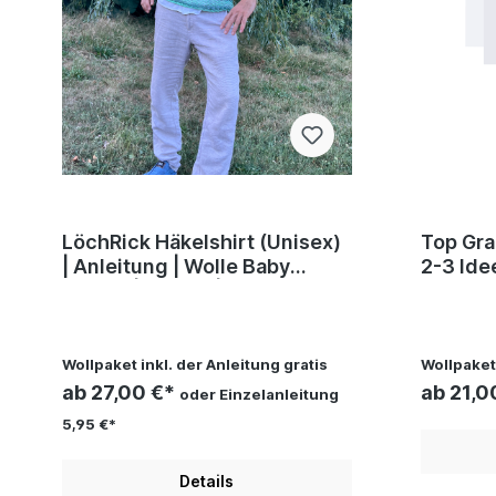
LöchRick Häkelshirt (Unisex)
Top Granny | Wollpa
| Anleitung | Wolle Baby
2-3 Ideen | Häkeln | Pr
Cotton | Häkeln | Sylvie Rasch
Silvia 
Wollpaket inkl. der Anleitung gratis
Wollpaket 
ab 27,00 €*
ab 21,0
oder Einzelanleitung
5,95 €*
Details