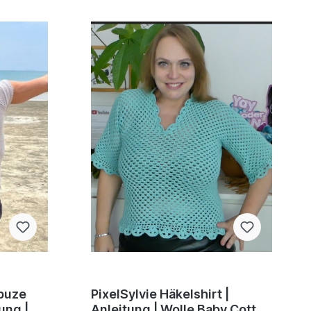
apuze
PixelSylvie Häkelshirt |
ung |
Anleitung | Wolle Baby Cotton