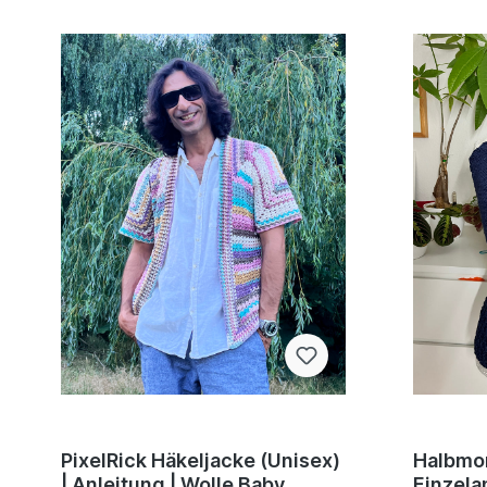
PixelRick Häkeljacke (Unisex)
Halbmon
| Anleitung | Wolle Baby
Einzelan