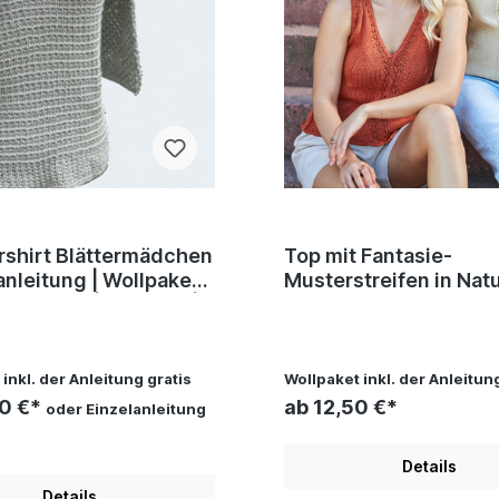
shirt Blättermädchen
Top mit Fantasie-
anleitung | Wollpaket
Musterstreifen in Natur
ogic | Stricken |
Wollpaket mit Basic C
Rasch
0106 - sand | Stricken 
Regina Bühler, Pro Lan
Christophorus Verlag
inkl. der Anleitung gratis
Wollpaket inkl. der Anleitun
70 €*
ab 12,50 €*
oder Einzelanleitung
Details
Details