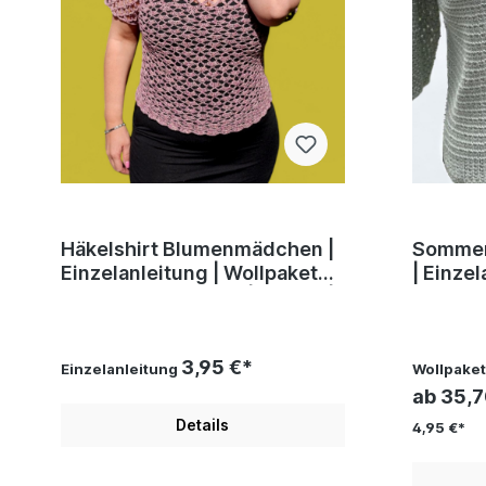
Häkelshirt Blumenmädchen |
Sommer
Einzelanleitung | Wollpaket
| Einzel
mit Talara Linie 526 | Häkeln |
mit Natural L
Sylvie Rasch
Sylvie 
3,95 €*
Einzelanleitung
Wollpaket 
ab 35,
Details
4,95 €*