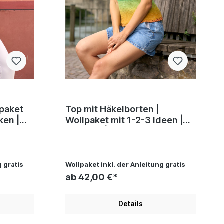
Top mit Häkelborten |
Wollpaket mit 1-2-3 Ideen |
, Andel
Stricken | Pro Lana, Silvia
Jäger, Andel Konrad
g gratis
Wollpaket inkl. der Anleitung gratis
ab 42,00 €*
Details