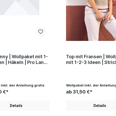
ket mit 1-
Top mit Fransen | Wollpaket
o Lana,
mit 1-2-3 Ideen | Stricken |
Jäger, Andel Konrad
Pro Lana, Silvia Jäger
Konrad
inkl. der Anleitung gratis
Wollpaket inkl. der Anleitun
0 €*
ab 31,50 €*
Details
Details