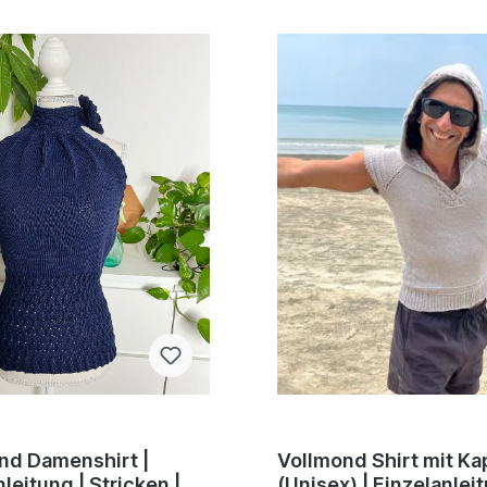
d Damenshirt |
Vollmond Shirt mit K
leitung | Stricken |
(Unisex) | Einzelanleit