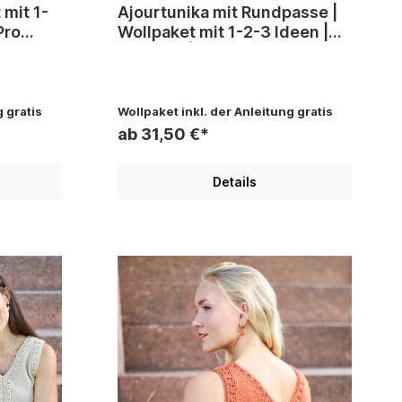
Ajourtunika mit Rundpasse |
Wollpaket mit 1-2-3 Ideen |
del
Stricken | Pro Lana, Silvia
Jäger, Andel Konrad
g gratis
Wollpaket inkl. der Anleitung gratis
ab 31,50 €*
Details