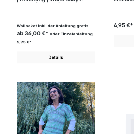
Cotton | Häkeln | Sylvie Rasch
Sylvie 
4,95 €*
Wollpaket inkl. der Anleitung gratis
ab 36,00 €*
oder Einzelanleitung
5,95 €*
Details