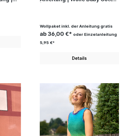
h
| Häkeln | Sylvie Rasch
Wollpaket inkl. der Anleitung gratis
ab 36,00 €*
oder Einzelanleitung
5,95 €*
Details