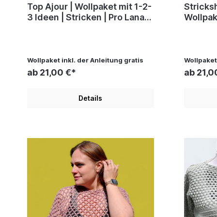
Top Ajour | Wollpaket mit 1-2-
Stricksh
3 Ideen | Stricken | Pro Lana,
Wollpake
Silvia Jäger, Andel Konrad
Stricken
Jäger, 
Wollpaket inkl. der Anleitung gratis
Wollpaket 
ab 21,00 €*
ab 21,0
Details