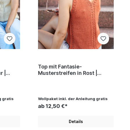
Top mit Fantasie-
 |
Musterstreifen in Rost |
otton
Wollpaket mit Basic Cotton
|
0025 - rostbraun | Stricken |
a,
Regina Bühler, Pro Lana,
Christophorus Verlag
g gratis
Wollpaket inkl. der Anleitung gratis
ab 12,50 €*
Details