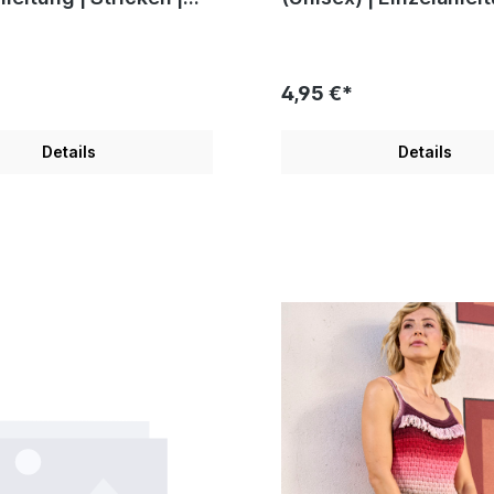
Rasch
Stricken | Sylvie Rasc
4,95 €*
Details
Details