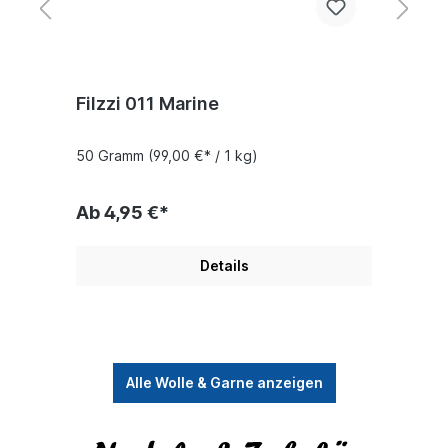
Filzzi 011 Marine
S
h
50 Gramm
(99,00 €* / 1 kg)
5
Ab 4,95 €*
A
Details
Alle Wolle & Garne anzeigen