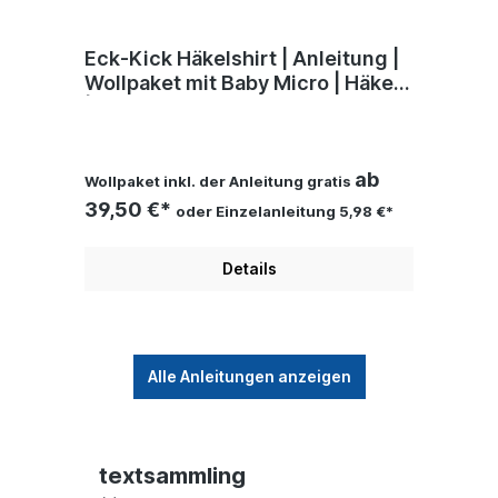
Eck-Kick Häkelshirt | Anleitung |
R
Wollpaket mit Baby Micro | Häkeln
A
| Sylvie Rasch
G
Soc
R
ab
Wollpaket inkl. der Anleitung gratis
Wo
39,50 €*
4
oder Einzelanleitung 5,98 €*
Details
Alle Anleitungen anzeigen
textsammling