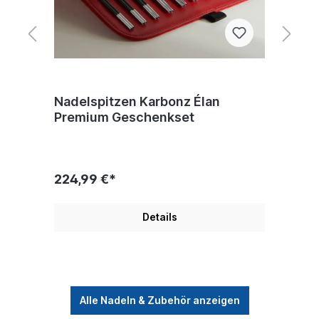
Nadelspitzen Karbonz Élan
S
Premium Geschenkset
224,99 €*
A
Details
Alle Nadeln & Zubehör anzeigen