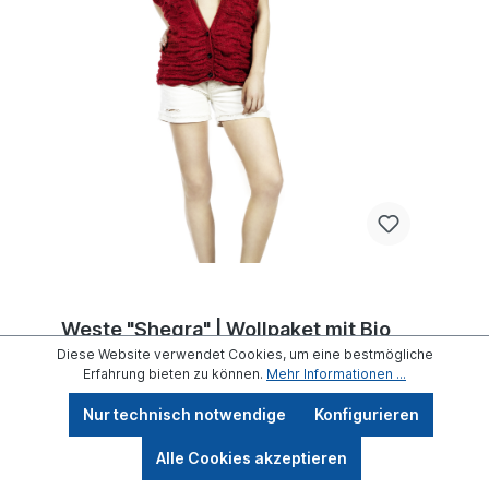
Weste "Shegra" | Wollpaket mit Bio
Merinos | Stricken | Anna-Maria Busch
Diese Website verwendet Cookies, um eine bestmögliche
Erfahrung bieten zu können.
Mehr Informationen ...
Nur technisch notwendige
Konfigurieren
Werkzeugleiste anzeigen
ab
Wollpaket inkl. der Anleitung gratis
Alle Cookies akzeptieren
61,60 €*